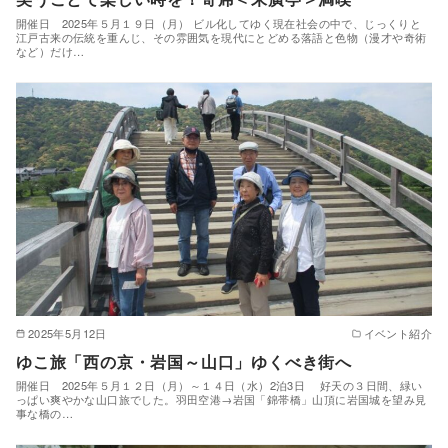
開催日 2025年５月１９日（月） ビル化してゆく現在社会の中で、じっくりと
江戸古来の伝統を重んじ、その雰囲気を現代にとどめる落語と色物（漫才や奇術
など）だけ…
2025年5月12日
イベント紹介
ゆこ旅「西の京・岩国～山口」ゆくべき街へ
開催日 2025年５月１２日（月）～１４日（水）2泊3日 好天の３日間、緑い
っぱい爽やかな山口旅でした。羽田空港→岩国「錦帯橋」山頂に岩国城を望み見
事な橋の…