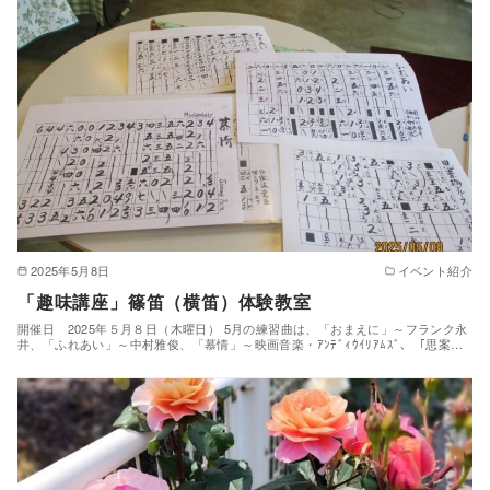
2025年5月8日
イベント紹介
「趣味講座」篠笛（横笛）体験教室
開催日 2025年５月８日（木曜日） 5月の練習曲は、「おまえに」～フランク永
井、「ふれあい」～中村雅俊、「慕情」～映画音楽・ｱﾝﾃﾞｨｳｲﾘｱﾑｽﾞ、「思案…