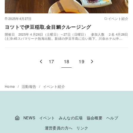
2025年4月27日
イベント紹介
ヨツトで伊豆稲取.金目鯛クルージング
開催日 2025年４月26日（土曜日）～27日（日曜日） 参加人数 ２名 4月26日
(土)9:45スパマリーナ熱海出航。新緑の伊豆半島に沿い南下。川奈ホテル沖…
17
18
19
Home
活動報告
イベント紹介
NEWS
イベント
みんなの広場
協会概要
ヘルプ
運営委員の方へ
リンク