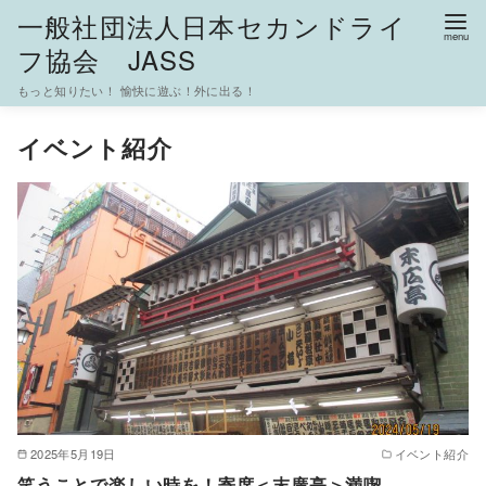
一般社団法人日本セカンドライ
フ協会 JASS
もっと知りたい！ 愉快に遊ぶ！外に出る！
コ
イベント紹介
ン
テ
ン
ツ
へ
移
動
2025年5月19日
イベント紹介
笑うことで楽しい時を！寄席＜末廣亭＞満喫