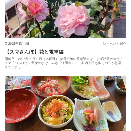
2025年5月1日
イベント紹介
【スマさんぽ】花と電車編
開催日 2025年５月１日（木曜日） 都電沿線の薔薇巡りは、まず話題の大河ド
ラマ「べらぼう」遊女のなげこみ寺「浄閉寺」にご案内今日も多くの方が慰霊に
来ていまし…