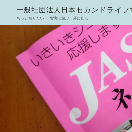
一般社団法人日本セカンドライフ協
もっと知りたい！ 愉快に遊ぶ！外に出る！
コ
ン
テ
ン
ツ
へ
移
動