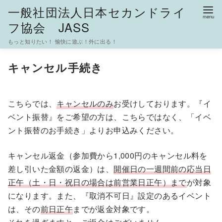
一般社団法人日本セカンドライ
フ協会 JASS
もっと知りたい！ 愉快に遊ぶ！外に出る！
コ
キャンセル手続き
ン
テ
ン
こちらでは、
キャンセルのみ
お受けしております。『イ
ツ
ベント振替』をご希望の方は、こちらではなく、「イベ
へ
ント振替のお手続き」よりお申込みください。
移
動
キャンセル返金（参加費から1,000円のキャンセル料を
差し引いた金額の返金）は、
開催日の一週間前の応当日
正午（土・日・祝日の場合は前営業日正午）まで
が対象
になります。また、『取消不可日』設定のあるイベント
は、その
前日正午
までが返金対象です。