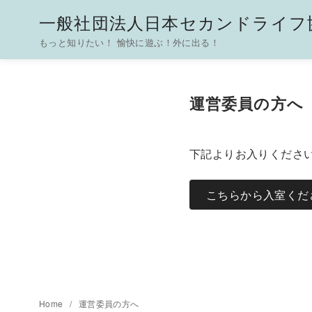
一般社団法人日本セカンドライフ協
もっと知りたい！ 愉快に遊ぶ！外に出る！
コ
ン
運営委員の方へ
テ
ン
ツ
下記よりお入りくださ
へ
移
こちらから入室くだ
動
Home
運営委員の方へ