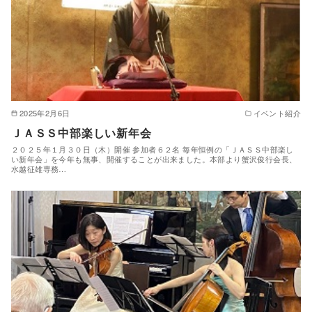
2025年2月6日
イベント紹介
ＪＡＳＳ中部楽しい新年会
２０２５年１月３０日（木）開催 参加者６２名 毎年恒例の「ＪＡＳＳ中部楽し
い新年会」を今年も無事、開催することが出来ました。本部より蟹沢俊行会長、
水越征雄専務…