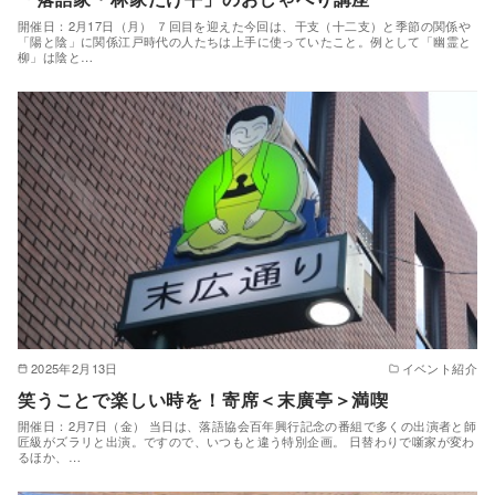
開催日：2月17日（月） ７回目を迎えた今回は、干支（十二支）と季節の関係や
「陽と陰」に関係江戸時代の人たちは上手に使っていたこと。例として「幽霊と
柳」は陰と…
2025年2月13日
イベント紹介
笑うことで楽しい時を！寄席＜末廣亭＞満喫
開催日：2月7日（金） 当日は、落語協会百年興行記念の番組で多くの出演者と師
匠級がズラリと出演。ですので、いつもと違う特別企画。 日替わりで噺家が変わ
るほか、…