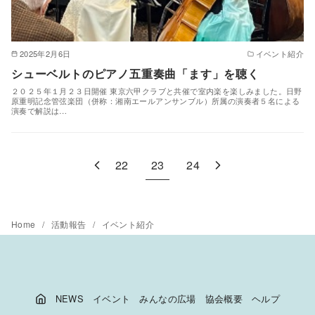
2025年2月6日
イベント紹介
シューベルトのピアノ五重奏曲「ます」を聴く
２０２５年１月２３日開催 東京六甲クラブと共催で室内楽を楽しみました。日野
原重明記念管弦楽団（併称：湘南エールアンサンブル）所属の演奏者５名による
演奏で解説は…
22
23
24
Home
活動報告
イベント紹介
NEWS
イベント
みんなの広場
協会概要
ヘルプ