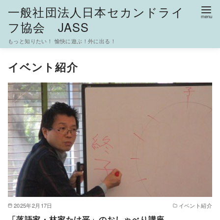
一般社団法人日本セカンドライ
フ協会 JASS
もっと知りたい！ 愉快に遊ぶ！外に出る！
コ
イベント紹介
ン
テ
ン
ツ
へ
移
動
2025年2月17日
イベント紹介
「落語家・林家たけ平」のおしゃべり講座