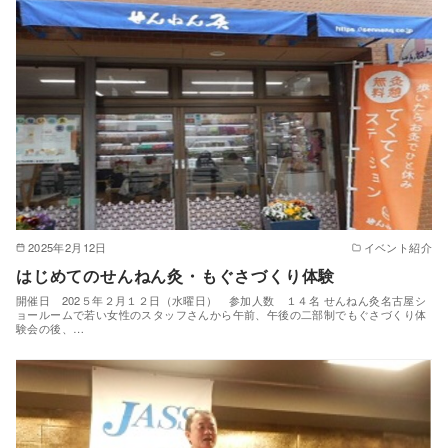
2025年2月12日
イベント紹介
はじめてのせんねん灸・もぐさづくり体験
開催日 202５年２月１２日（水曜日） 参加人数 １４名 せんねん灸名古屋シ
ョールームで若い女性のスタッフさんから午前、午後の二部制でもぐさづくり体
験会の後、…