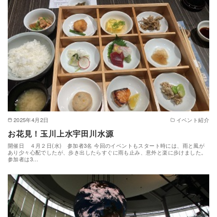
2025年4月2日
イベント紹介
お花見！玉川上水宇田川水源
開催日 ４月２日(水) 参加者3名 今回のイベントもスタート時には、雨と風が
あり少々心配でしたが、歩き出したらすぐに雨も止み、意外と楽に歩けました。
参加者は3…