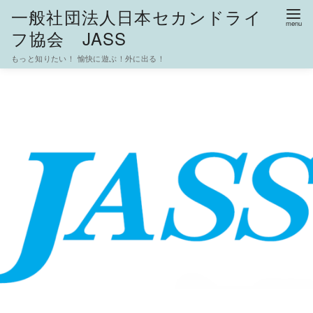
一般社団法人日本セカンドライ
フ協会 JASS
もっと知りたい！ 愉快に遊ぶ！外に出る！
コ
ン
テ
ン
ツ
へ
移
動