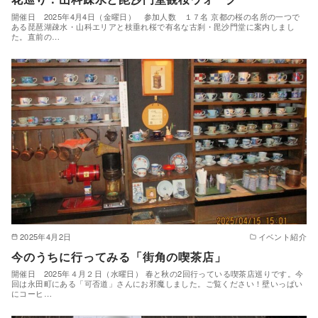
開催日 2025年4月4日（金曜日） 参加人数 １７名 京都の桜の名所の一つで
ある琵琶湖疎水・山科エリアと枝垂れ桜で有名な古刹・毘沙門堂に案内しまし
た。直前の…
2025年4月2日
イベント紹介
今のうちに行ってみる「街角の喫茶店」
開催日 2025年４月２日（水曜日） 春と秋の2回行っている喫茶店巡りです。今
回は永田町にある「可否道」さんにお邪魔しました。ご覧ください！壁いっぱい
にコーヒ…