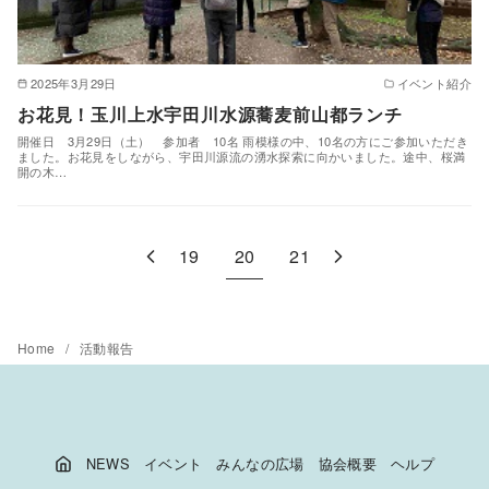
2025年3月29日
イベント紹介
お花見！玉川上水宇田川水源蕎麦前山都ランチ
開催日 3月29日（土） 参加者 10名 雨模様の中、10名の方にご参加いただき
ました。お花見をしながら、宇田川源流の湧水探索に向かいました。途中、桜満
開の木…
19
20
21
Home
活動報告
NEWS
イベント
みんなの広場
協会概要
ヘルプ