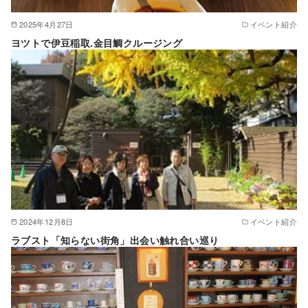
2025年4月27日
イベント紹介
ヨツトで伊豆稲取.金目鯛クルージング
2024年12月8日
イベント紹介
ラブスト「知らない街角」出会い触れ合い巡り