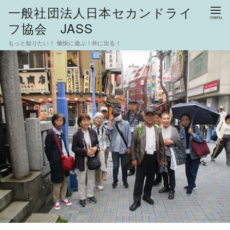
一般社団法人日本セカンドライ
フ協会 JASS
もっと知りたい！ 愉快に遊ぶ！外に出る！
コ
ン
テ
ン
ツ
へ
移
動