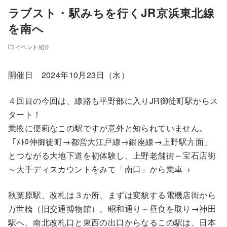
ラブスト・駅みちを行くJR京浜東北線
を南へ
イベント紹介
開催日 2024年10月23日（水）
４回目の今回は、線路も平野部に入りJR御徒町駅からス
タート！
乗換に便莉なこの駅ですが意外と知られていません。
「ﾒﾄﾛ仲御徒町→都営大江戸線→銀座線→上野駅方面」
とつながる大地下道を初体験し、上野老舗街～宝石店街
～大手ディスカウントをみて「南口」から乗車→
秋葉原駅、改札は３か所、まずは変貌する電機店街から
万世橋（旧交通博物館）、昭和通り～昼食を取り→神田
駅へ、南北改札口と東西の出口からなるこの駅は、日本