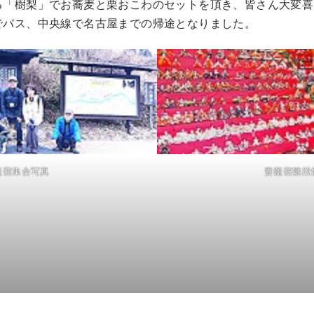
る「樹梨」でお蕎麦と栗おこわのセットを頂き、皆さん大変喜
でバス、中央線で名古屋までの帰途となりました。
籠宿集合写真
妻籠宿雛段