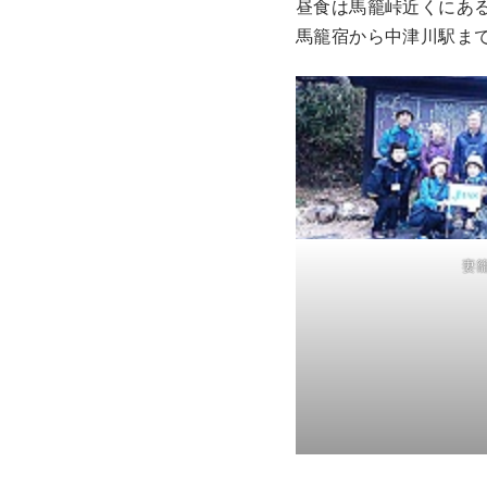
昼食は馬籠峠近くにあ
馬籠宿から中津川駅ま
妻