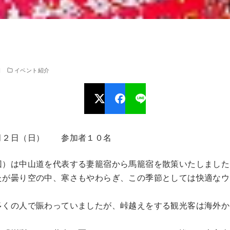
日
イベント紹介
月２日（日） 参加者１０名
回）は中山道を代表する妻籠宿から馬籠宿を散策いたしました
が曇り空の中、寒さもやわらぎ、この季節としては快適なウ
多くの人で賑わっていましたが、峠越えをする観光客は海外か