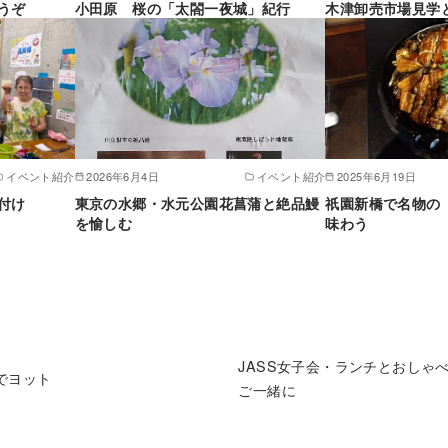
うぞ
小田原 桜の「太閤一夜城」紀行
木津卸売市場見学
イベント紹介
2026年6月4日
イベント紹介
2025年6月19日
付け
東京の水郷・水元公園花菖蒲と絶品鰻
祇園新橋で名物の
を愉しむ
味わう
JASS女子会・ランチとおしゃ
でヨット
ご一緒に