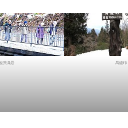
散策風景
馬籠峠