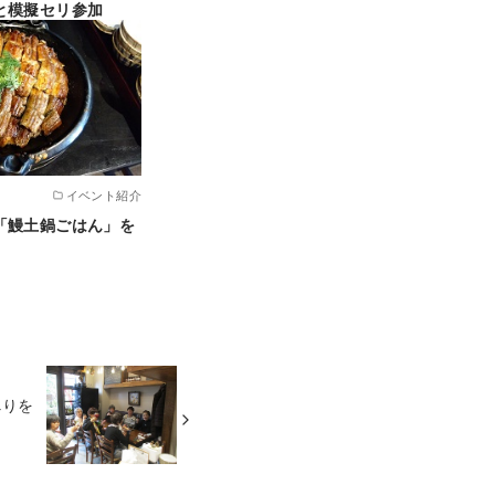
と模擬セリ参加
イベント紹介
「鰻土鍋ごはん」を
べりを