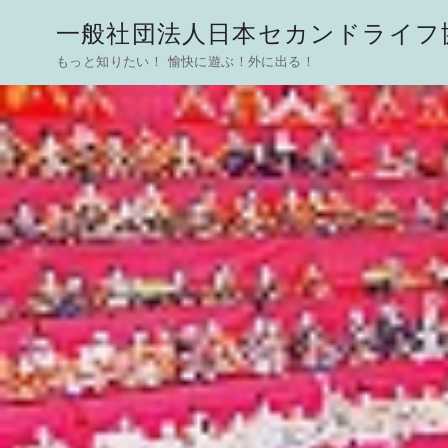
一般社団法人日本セカンドライフ協
もっと知りたい！ 愉快に遊ぶ！外に出る！
コ
ン
テ
ン
ツ
へ
移
動