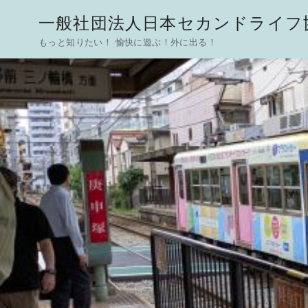
一般社団法人日本セカンドライフ協
もっと知りたい！ 愉快に遊ぶ！外に出る！
コ
ン
テ
ン
ツ
へ
移
動