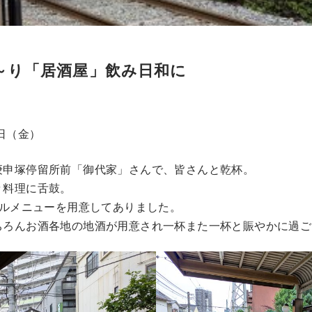
～り「居酒屋」飲み日和に
６日（金）
庚申塚停留所前「御代家」さんで、皆さんと乾杯。
々料理に舌鼓。
ナルメニューを用意してありました。
ちろんお酒各地の地酒が用意され一杯また一杯と賑やかに過ご