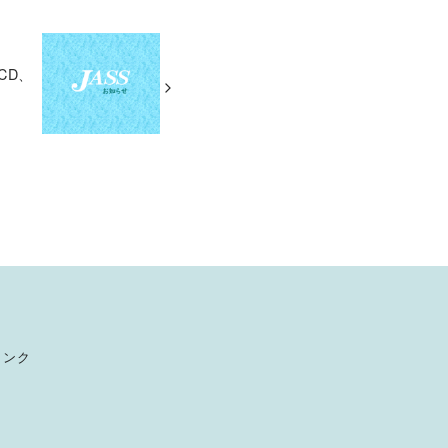
CD、
リンク