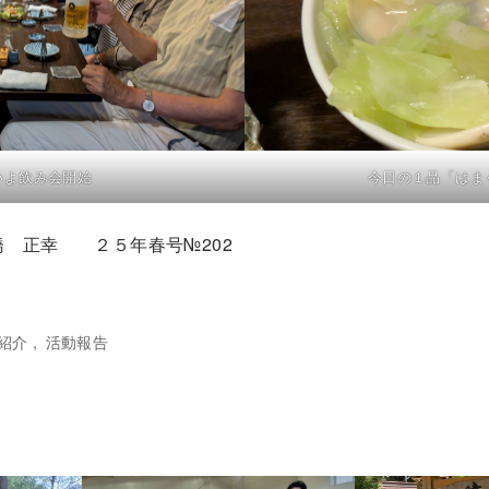
今日の１品「はま
いよ飲み会開始
橋 正幸 ２５年春号№202
紹介
活動報告