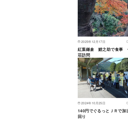
2025年12月17日
紅葉鎌倉 鯉之助で食事 
荘訪問
2024年10月25日
140円でぐるっとＪＲで加
回り