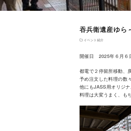
吞兵衛遺産ゆら
イベント紹介
開催日 2025年６月
都電で２停留所移動、
予め注文した料理の数
他にもJASS用オリジ
料理は大変うまく、も