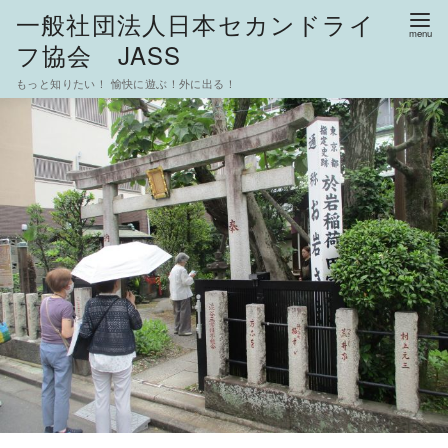
一般社団法人日本セカンドライ
フ協会 JASS
もっと知りたい！ 愉快に遊ぶ！外に出る！
コ
ン
テ
ン
ツ
へ
移
動