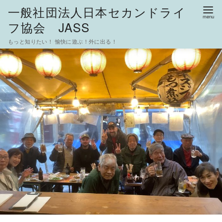
一般社団法人日本セカンドライ
フ協会 JASS
もっと知りたい！ 愉快に遊ぶ！外に出る！
コ
ン
テ
ン
ツ
へ
移
動