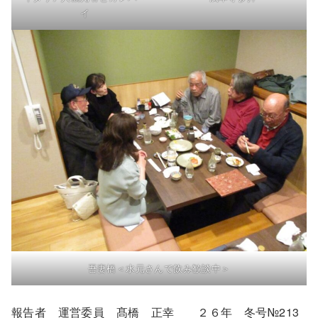
イ
吾妻橋＜水元さんで飲み歓談中＞
報告者 運営委員 髙橋 正幸 ２６年 冬号№213