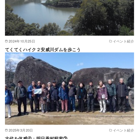
2024年10月25日
イベント紹介
てくてくハイク２安威川ダムを歩こう
2025年3月20日
イベント紹介
古代を体感④：明日香村探索③