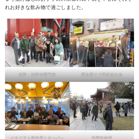
れお好きな飲み物で過ごしました。
浅草・浅草寺雷門前
屋台通りで早速飲み会
イタリア人観光客とカンパ～
浅草寺参拝