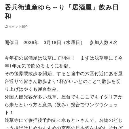
吞兵衛遺産ゆら～り「居酒屋」飲み日
和
イベント紹介
開催日 2026年 3月18日（水曜日） 参加人数８名
今年初の居酒屋は浅草にて開催！ まずは浅草寺にて今
年1年元気で飲めるように祈願。
その後界隈散歩を開始、すると途中の六区付近にある屋
台通りで皆さん散歩より1杯がいいとのことで散歩を切
り上げはやくも屋台飲み。
外国人観光客が多い浅草、屋台でもここでもイタリアか
ら来たという方と意気（飲み）投合でワンツウショッ
ト！
浅草寺にて参拝後予約先＜水もと＞さんで、名物のどじ
ょう揚げはじめおすすめの京都の日本酒を中心にそれぞ