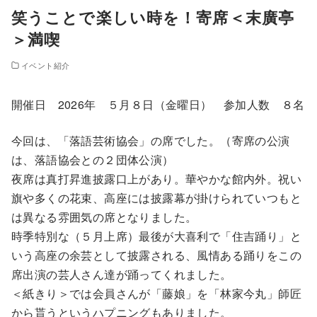
笑うことで楽しい時を！寄席＜末廣亭
＞満喫
イベント紹介
開催日 2026年 ５月８日（金曜日） 参加人数 ８名
今回は、「落語芸術協会」の席でした。（寄席の公演
は、落語協会との２団体公演）
夜席は真打昇進披露口上があり。華やかな館内外。祝い
旗や多くの花束、高座には披露幕が掛けられていつもと
は異なる雰囲気の席となりました。
時季特別な（５月上席）最後が大喜利で「住吉踊り」と
いう高座の余芸として披露される、風情ある踊りをこの
席出演の芸人さん達が踊ってくれました。
＜紙きり＞では会員さんが「藤娘」を「林家今丸」師匠
から貰うというハプニングもありました。