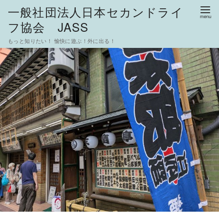
一般社団法人日本セカンドライ
フ協会 JASS
もっと知りたい！ 愉快に遊ぶ！外に出る！
コ
ン
テ
ン
ツ
へ
移
動