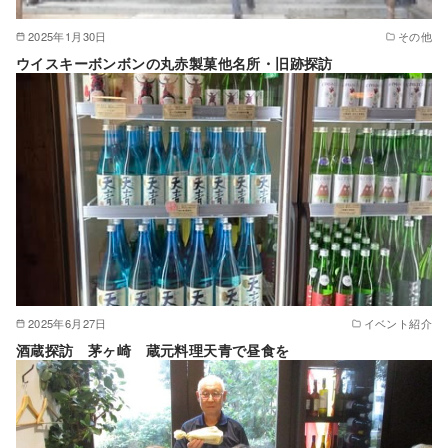
2025年1月30日
その他
ウイスキーボンボンの丸赤製菓他名所・旧跡探訪
2025年6月27日
イベント紹介
酒蔵探訪 茅ヶ崎 蔵元料理天青で昼食を