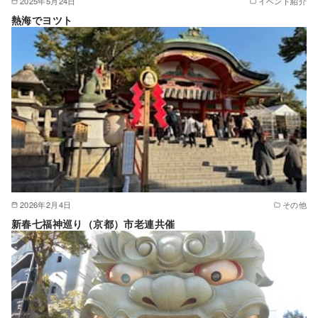
2025年5月24日
イベント紹介
熱海でヨツト
2026年2月4日
その他
新春七福神巡り（京都）市老連共催