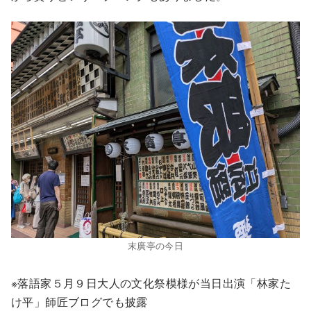
末廣亭の今日
※落語家５月９日大人の文化祭模様が当日出演「林家た
け平」師匠ブログでも披露