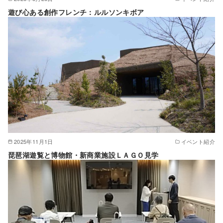
遊び心ある創作フレンチ：ルルソンキボア
2025年11月1日
イベント紹介
琵琶湖遊覧と博物館・新商業施設ＬＡＧＯ見学