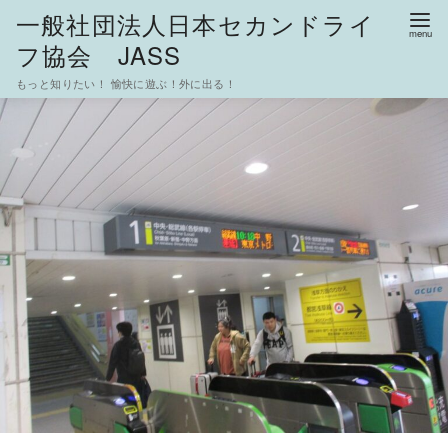
一般社団法人日本セカンドライ
フ協会 JASS
もっと知りたい！ 愉快に遊ぶ！外に出る！
コ
ン
テ
ン
ツ
へ
移
動