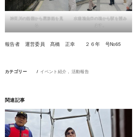
神田川の船宿から屋形船を見
水道橋由来の橋から駅を望み
る
ます。
報告者 運営委員 髙橋 正幸 ２６年 号№65
イベント紹介
活動報告
カテゴリー
関連記事