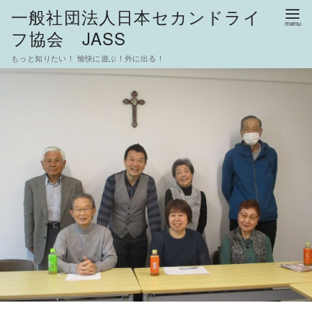
一般社団法人日本セカンドライ
フ協会 JASS
もっと知りたい！ 愉快に遊ぶ！外に出る！
コ
ン
テ
ン
ツ
へ
移
動